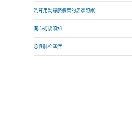
洗腎用動靜脈瘻管的居家照護
開心術後須知
急性肺栓塞症