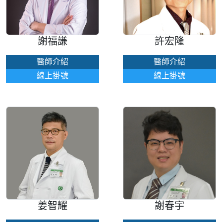
謝福謙
許宏隆
醫師介紹
醫師介紹
線上掛號
線上掛號
姜智耀
謝春宇