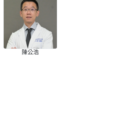
陳公浩
醫師介紹
線上掛號