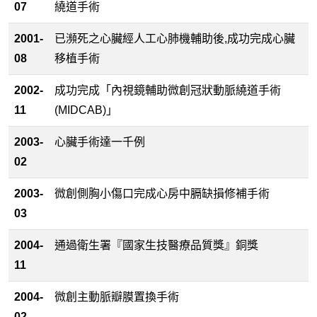
07
繞道手術
2001-
已瀕死之心臟經人工心肺機輔助後,成功完成心臟
08
移植手術
2002-
成功完成「內視鏡輔助微創冠狀動脈繞道手術
11
(MIDCAB)」
2003-
心臟手術達一千例
02
2003-
微創側胸小傷口完成心房中膈缺損修補手術
03
2004-
通過衛生署『國家生技醫療品質獎』銅獎
11
2004-
微創主動脈瓣膜置換手術
02