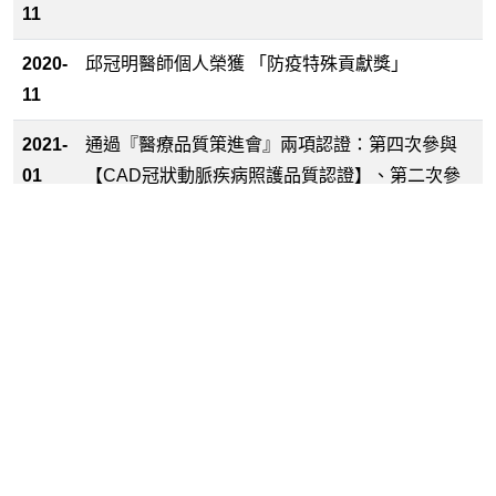
11
2020-
邱冠明醫師個人榮獲 「防疫特殊貢獻獎」
11
2021-
通過『醫療品質策進會』兩項認證：第四次參與
01
【CAD冠狀動脈疾病照護品質認證】、第二次參
與【HF 心臟衰竭疾病照護品質認證】
2022-
榮獲【醫策會】舉辦之「2022年品質認證授證典
11-29
禮」其中『品質認證優秀論文發表：從冠狀動脈
疾病到心臟衰竭品質認證-一路走來,海闊天空』經
評選獲頒【入選獎】
2023-
參加「AHA 美國心臟協會」之亞洲區品質改善計
11
畫HF A.S.I.A. ,榮獲亞洲區【GWTG-HF銅獎】
2023-
通過『醫療品質策進會』兩項認證：第五次參與