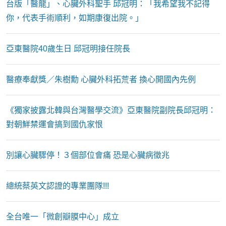
台版「醫龍」、⼼臟外科聖⼿ 邱冠明：「我希望我不記得
你，代表⼿術順利，如期康復出院。」
亞東醫院40歲生日 邱冠明接任院長
醫療奉獻獎／朱樹勳 心臟外科拓荒者 換心開國內先例
《獨家披露北韓與台灣醫學交流》亞東醫院副院長邱冠明：
對朝鮮禁運會搞到國仇家恨
別讓心臟驟停！３個部位會痛 恐是心臟病徵兆
總統蔡英文認證的專業團隊!!!
全台唯一「微創瓣膜中心」成立