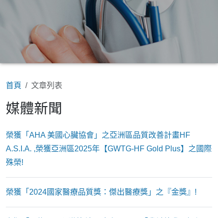
首頁
文章列表
媒體新聞
榮獲「AHA 美國心臟協會」之亞洲區品質改善計畫HF
A.S.I.A. ,榮獲亞洲區2025年【GWTG-HF Gold Plus】之國際
殊榮!
榮獲「2024國家醫療品質獎：傑出醫療獎」之『金獎』!