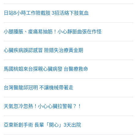
日站8小時工作險截肢 3招活絡下肢氣血
小腿腫脹、痠痛易抽筋！小心靜脈曲張在作怪
心臟疾病誤認感冒 險錯失治療黃金期
馬國桃姐來台探親心臟病發 台醫療救命
台灣醫龍邱冠明 不讓機械帶著走
天氣忽冷忽熱！小心心臟拉警報？！
亞東新創手術 長輩「開心」3天出院